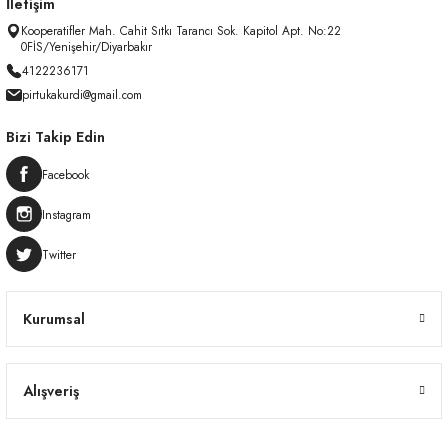
İletişim
Kooperatifler Mah. Cahit Sıtkı Tarancı Sok. Kapitol Apt. No:22
0FİS/Yenişehir/Diyarbakır
4122236171
pirtukakurdi@gmail.com
Bizi Takip Edin
Facebook
Instagram
Twitter
Kurumsal
Alışveriş