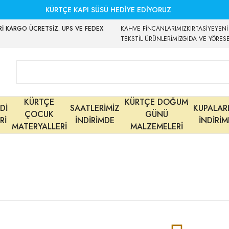
KÜRTÇE KAPI SÜSÜ HEDİYE EDİYORUZ
İ KARGO ÜCRETSİZ. UPS VE FEDEX
KAHVE FİNCANLARIMIZ
KIRTASİYE
YENİ
TEKSTİL ÜRÜNLERİMİZ
GIDA VE YÖRES
KÜRTÇE
KÜRTÇE DOĞUM
Dİ
SAATLERİMİZ
KUPALAR
ÇOCUK
GÜNÜ
Rİ
İNDİRİMDE
İNDİRİ
MATERYALLERİ
MALZEMELERİ