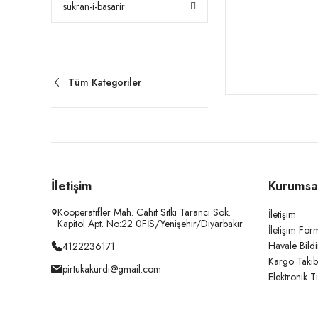
sukran-i-basarir
Tüm Kategoriler
İletişim
Kurumsa
Kooperatifler Mah. Cahit Sıtkı Tarancı Sok.
İletişim
Kapitol Apt. No:22 0FİS/Yenişehir/Diyarbakır
İletişim For
Havale Bild
4122236171
Kargo Takib
pirtukakurdi@gmail.com
Elektronik T