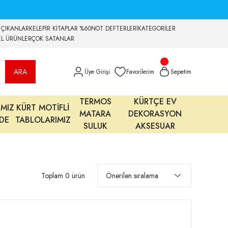
 ÇIKANLAR
KELEPİR KİTAPLAR %60
NOT DEFTERLERİ
KATEGORİLER
EL ÜRÜNLER
ÇOK SATANLAR
ARA
Üye Girişi
Favorilerim
Sepetim
TERMOS
KÜRTÇE EV
IMIZ
KÜRT MOTİFLİ
MATARA
DEKORASYON
MDE
TABLOLARIMIZ
SULUK
AKSESUAR
Toplam 0 ürün