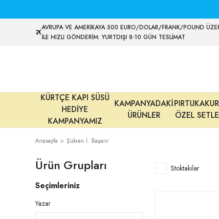
AVRUPA VE AMERİKAYA 500 EURO/DOLAR/FRANK/POUND ÜZER
İLE HIZLI GÖNDERİM. YURTDIŞI 8-10 GÜN TESLİMAT
KÜRTÇE KAPI SÜSÜ
KAMPANYADAKİ
PIRTUKAKUR
HEDİYE
ÜRÜNLER
ÖZEL SETLE
KAMPANYAMIZ
Anasayfa
Şükran İ. Başarır
Ürün Grupları
Stoktakiler
Seçimleriniz
Yazar