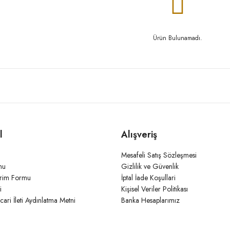
Ürün Bulunamadı.
l
Alışveriş
Mesafeli Satış Sözleşmesi
mu
Gizlilik ve Güvenlik
irim Formu
İptal İade Koşullari
i
Kişisel Veriler Politikası
icari İleti Aydınlatma Metni
Banka Hesaplarımız