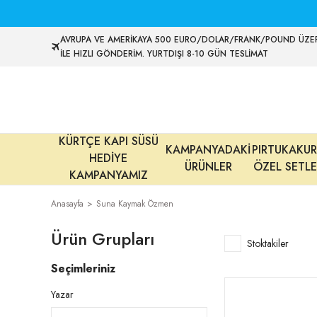
AVRUPA VE AMERİKAYA 500 EURO/DOLAR/FRANK/POUND ÜZER
İLE HIZLI GÖNDERİM. YURTDIŞI 8-10 GÜN TESLİMAT
KÜRTÇE KAPI SÜSÜ
KAMPANYADAKİ
PIRTUKAKUR
HEDİYE
ÜRÜNLER
ÖZEL SETLE
KAMPANYAMIZ
Anasayfa
Suna Kaymak Özmen
Ürün Grupları
Stoktakiler
Seçimleriniz
Yazar