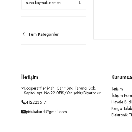
suna-kaymak-ozmen
Tüm Kategoriler
İletişim
Kurumsa
Kooperatifler Mah. Cahit Sıtkı Tarancı Sok.
İletişim
Kapitol Apt. No:22 0FİS/Yenişehir/Diyarbakır
İletişim For
Havale Bild
4122236171
Kargo Takib
pirtukakurdi@gmail.com
Elektronik T