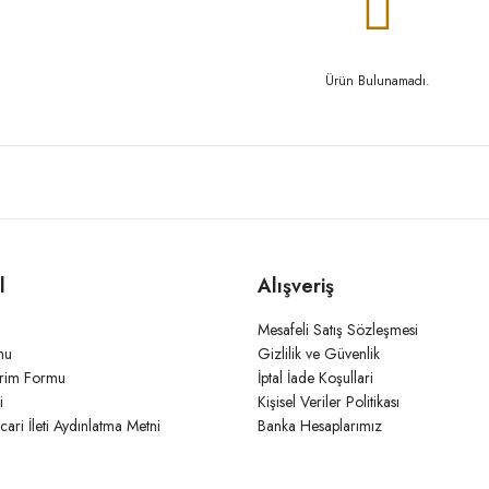
Ürün Bulunamadı.
l
Alışveriş
Mesafeli Satış Sözleşmesi
mu
Gizlilik ve Güvenlik
irim Formu
İptal İade Koşullari
i
Kişisel Veriler Politikası
icari İleti Aydınlatma Metni
Banka Hesaplarımız