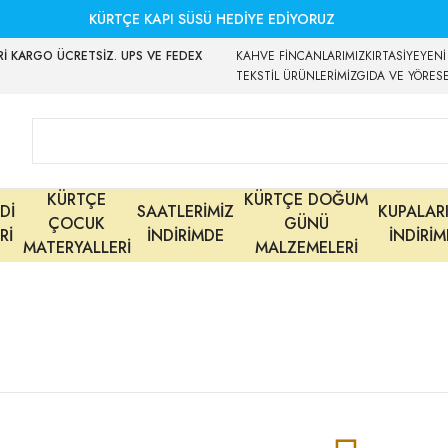
KÜRTÇE KAPI SÜSÜ HEDİYE EDİYORUZ
İ KARGO ÜCRETSİZ. UPS VE FEDEX
KAHVE FİNCANLARIMIZ
KIRTASİYE
YENİ
TEKSTİL ÜRÜNLERİMİZ
GIDA VE YÖRES
KÜRTÇE
KÜRTÇE DOĞUM
Dİ
SAATLERİMİZ
KUPALAR
ÇOCUK
GÜNÜ
Rİ
İNDİRİMDE
İNDİRİ
MATERYALLERİ
MALZEMELERİ