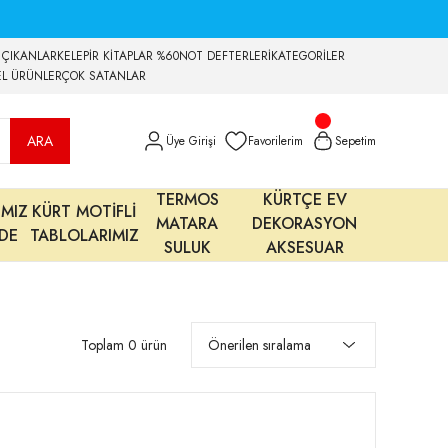
 ÇIKANLAR
KELEPİR KİTAPLAR %60
NOT DEFTERLERİ
KATEGORİLER
EL ÜRÜNLER
ÇOK SATANLAR
ARA
Üye Girişi
Favorilerim
Sepetim
TERMOS
KÜRTÇE EV
IMIZ
KÜRT MOTİFLİ
MATARA
DEKORASYON
MDE
TABLOLARIMIZ
SULUK
AKSESUAR
Toplam 0 ürün