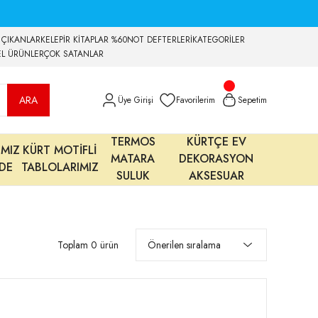
 ÇIKANLAR
KELEPİR KİTAPLAR %60
NOT DEFTERLERİ
KATEGORİLER
EL ÜRÜNLER
ÇOK SATANLAR
ARA
Üye Girişi
Favorilerim
Sepetim
TERMOS
KÜRTÇE EV
IMIZ
KÜRT MOTİFLİ
MATARA
DEKORASYON
MDE
TABLOLARIMIZ
SULUK
AKSESUAR
Toplam 0 ürün