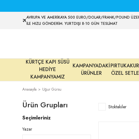
AVRUPA VE AMERİKAYA 500 EURO/DOLAR/FRANK/POUND ÜZER
İLE HIZLI GÖNDERİM. YURTDIŞI 8-10 GÜN TESLİMAT
KÜRTÇE KAPI SÜSÜ
KAMPANYADAKİ
PIRTUKAKUR
HEDİYE
ÜRÜNLER
ÖZEL SETLE
KAMPANYAMIZ
Anasayfa
Uğur Gürsu
Ürün Grupları
Stoktakiler
Seçimleriniz
Yazar