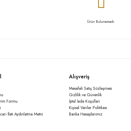
Ürün Bulunamadı.
l
Alışveriş
Mesafeli Satış Sözleşmesi
mu
Gizlilik ve Güvenlik
irim Formu
İptal İade Koşullari
i
Kişisel Veriler Politikası
icari İleti Aydınlatma Metni
Banka Hesaplarımız