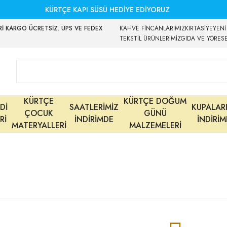
KÜRTÇE KAPI SÜSÜ HEDİYE EDİYORUZ
İ KARGO ÜCRETSİZ. UPS VE FEDEX
KAHVE FİNCANLARIMIZ
KIRTASİYE
YENİ
TEKSTİL ÜRÜNLERİMİZ
GIDA VE YÖRES
KÜRTÇE
KÜRTÇE DOĞUM
Dİ
SAATLERİMİZ
KUPALAR
ÇOCUK
GÜNÜ
Rİ
İNDİRİMDE
İNDİRİ
MATERYALLERİ
MALZEMELERİ