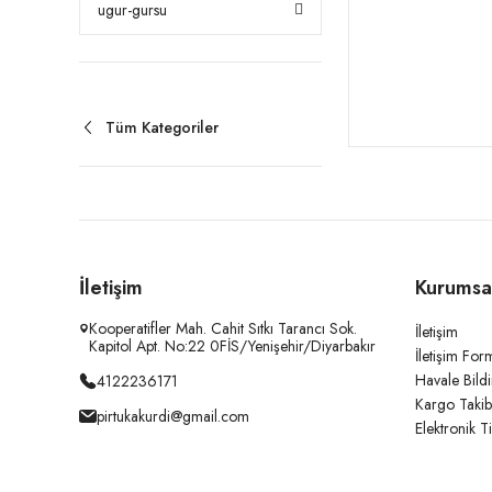
ugur-gursu
Tüm Kategoriler
İletişim
Kurumsa
Kooperatifler Mah. Cahit Sıtkı Tarancı Sok.
İletişim
Kapitol Apt. No:22 0FİS/Yenişehir/Diyarbakır
İletişim For
Havale Bild
4122236171
Kargo Takib
pirtukakurdi@gmail.com
Elektronik T