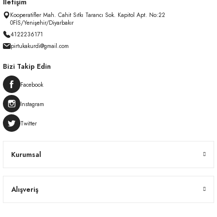
İletişim
Kooperatifler Mah. Cahit Sıtkı Tarancı Sok. Kapitol Apt. No:22
0FİS/Yenişehir/Diyarbakır
4122236171
pirtukakurdi@gmail.com
Bizi Takip Edin
Facebook
Instagram
Twitter
Kurumsal
Alışveriş