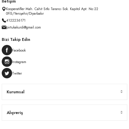
İletişim
Kooperatifler Mah. Cahit Sıtkı Tarancı Sok. Kapitol Apt. No:22
0FİS/Yenişehir/Diyarbakır
4122236171
pirtukakurdi@gmail.com
Bizi Takip Edin
Facebook
Instagram
Twitter
Kurumsal
Alışveriş