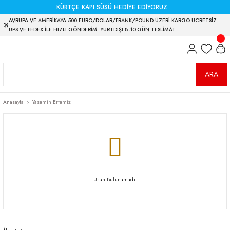
KÜRTÇE KAPI SÜSÜ HEDİYE EDİYORUZ
AVRUPA VE AMERİKAYA 500 EURO/DOLAR/FRANK/POUND ÜZERİ KARGO ÜCRETSİZ.
UPS VE FEDEX İLE HIZLI GÖNDERİM. YURTDIŞI 8-10 GÜN TESLİMAT
ARA
Anasayfa
Yasemin Ertemiz
Ürün Bulunamadı.