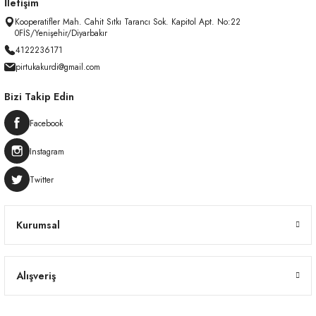
İletişim
Kooperatifler Mah. Cahit Sıtkı Tarancı Sok. Kapitol Apt. No:22
0FİS/Yenişehir/Diyarbakır
4122236171
pirtukakurdi@gmail.com
Bizi Takip Edin
Facebook
Instagram
Twitter
Kurumsal
Alışveriş