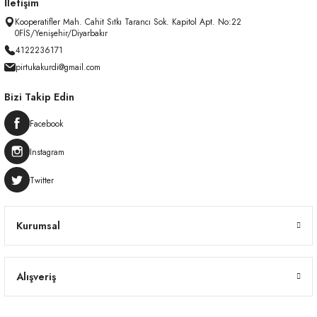
İletişim
Kooperatifler Mah. Cahit Sıtkı Tarancı Sok. Kapitol Apt. No:22
0FİS/Yenişehir/Diyarbakır
4122236171
pirtukakurdi@gmail.com
Bizi Takip Edin
Facebook
Instagram
Twitter
Kurumsal
Alışveriş