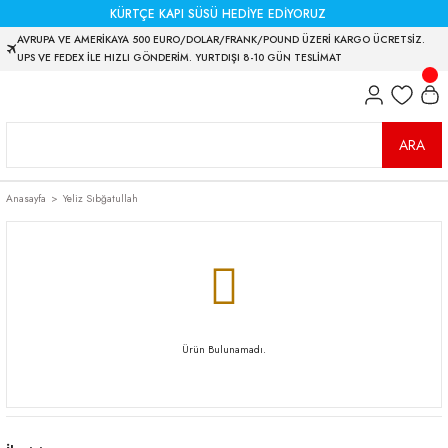
KÜRTÇE KAPI SÜSÜ HEDİYE EDİYORUZ
AVRUPA VE AMERİKAYA 500 EURO/DOLAR/FRANK/POUND ÜZERİ KARGO ÜCRETSİZ.
UPS VE FEDEX İLE HIZLI GÖNDERİM. YURTDIŞI 8-10 GÜN TESLİMAT
ARA
Anasayfa
Yeliz Sıbğatullah
Ürün Bulunamadı.