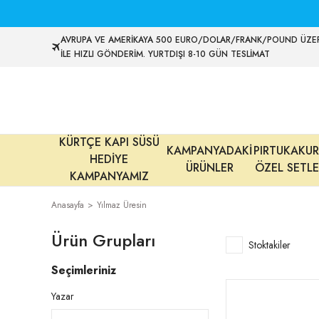
AVRUPA VE AMERİKAYA 500 EURO/DOLAR/FRANK/POUND ÜZER
İLE HIZLI GÖNDERİM. YURTDIŞI 8-10 GÜN TESLİMAT
KÜRTÇE KAPI SÜSÜ
KAMPANYADAKİ
PIRTUKAKUR
HEDİYE
ÜRÜNLER
ÖZEL SETLE
KAMPANYAMIZ
Anasayfa
Yılmaz Üresin
Ürün Grupları
Stoktakiler
Seçimleriniz
Yazar