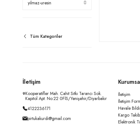
yilmaz-uresin
Tüm Kategoriler
İletişim
Kurumsa
Kooperatifler Mah. Cahit Sıtkı Tarancı Sok.
İletişim
Kapitol Apt. No:22 0FİS/Yenişehir/Diyarbakır
İletişim For
Havale Bild
4122236171
Kargo Takib
pirtukakurdi@gmail.com
Elektronik T