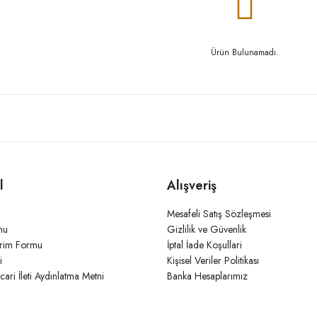
Ürün Bulunamadı.
l
Alışveriş
Mesafeli Satış Sözleşmesi
mu
Gizlilik ve Güvenlik
irim Formu
İptal İade Koşullari
i
Kişisel Veriler Politikası
icari İleti Aydınlatma Metni
Banka Hesaplarımız