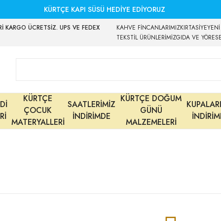
KÜRTÇE KAPI SÜSÜ HEDİYE EDİYORUZ
İ KARGO ÜCRETSİZ. UPS VE FEDEX
KAHVE FİNCANLARIMIZ
KIRTASİYE
YENİ
TEKSTİL ÜRÜNLERİMİZ
GIDA VE YÖRES
KÜRTÇE
KÜRTÇE DOĞUM
Dİ
SAATLERİMİZ
KUPALAR
ÇOCUK
GÜNÜ
Rİ
İNDİRİMDE
İNDİRİ
MATERYALLERİ
MALZEMELERİ