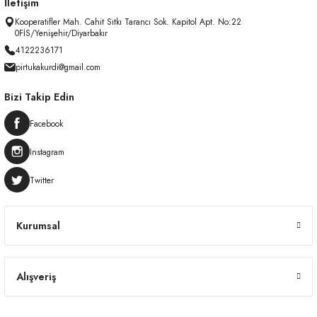
İletişim
Kooperatifler Mah. Cahit Sıtkı Tarancı Sok. Kapitol Apt. No:22
0FİS/Yenişehir/Diyarbakır
4122236171
pirtukakurdi@gmail.com
Bizi Takip Edin
Facebook
Instagram
Twitter
Kurumsal
Alışveriş