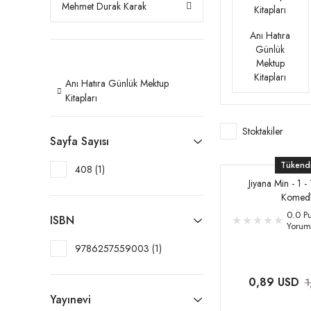
Mehmet Durak Karak
Anı Hatıra
Günlük
Mektup
Kitapları
Anı Hatıra Günlük Mektup
Kitapları
Stoktakiler
Sayfa Sayısı
Tükend
408 (1)
Jiyana Min - 1 -
Komed
0.0 Pu
ISBN
Yorum
9786257559003 (1)
0,89 USD
1
Yayınevi