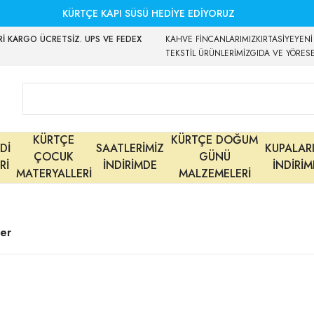
KÜRTÇE KAPI SÜSÜ HEDİYE EDİYORUZ
İ KARGO ÜCRETSİZ. UPS VE FEDEX
KAHVE FİNCANLARIMIZ
KIRTASİYE
YENİ
TEKSTİL ÜRÜNLERİMİZ
GIDA VE YÖRES
KÜRTÇE
KÜRTÇE DOĞUM
Dİ
SAATLERİMİZ
KUPALAR
ÇOCUK
GÜNÜ
Rİ
İNDİRİMDE
İNDİRİ
MATERYALLERİ
MALZEMELERİ
ler