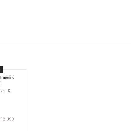
i
 Trajedî û
î
an - 0
,12 USD