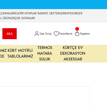
 ÇIKANLAR
KELEPİR KİTAPLAR %60
NOT DEFTERLERİ
KATEGORİLER
EL ÜRÜNLER
ÇOK SATANLAR
ARA
Üye Girişi
Favorilerim
Sepetim
TERMOS
KÜRTÇE EV
IMIZ
KÜRT MOTİFLİ
MATARA
DEKORASYON
MDE
TABLOLARIMIZ
SULUK
AKSESUAR