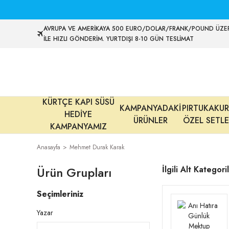
AVRUPA VE AMERİKAYA 500 EURO/DOLAR/FRANK/POUND ÜZER
İLE HIZLI GÖNDERİM. YURTDIŞI 8-10 GÜN TESLİMAT
KÜRTÇE KAPI SÜSÜ
KAMPANYADAKİ
PIRTUKAKUR
HEDİYE
ÜRÜNLER
ÖZEL SETLE
KAMPANYAMIZ
Anasayfa
Mehmet Durak Karak
Ürün Grupları
İlgili Alt Kategori
Seçimleriniz
Yazar